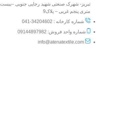
تبریز- شهرک صنعتی شهید رجایی جنوبی –بیست
متری پنجم غربی – پلاک9
شماره کارخانه : 34204602-041
شماره واحد فروش: 09144897982
info@atenatextile.com
فروشگاه آنلاین حوله آتنا
حوله آتنا مفتخر است اعلام نماید که کلیه محصولا
استفاده هیچگونه بوی حلال
2023 © تمامی حقوق برای این وب سایت محفوظ است | طراحی و پشتیبانی :