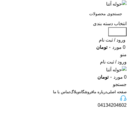
انتخاب دسته بندی
جستجو
ورود / ثبت نام
0
مورد
۰
تومان
منو
ورود / ثبت نام
0
مورد
۰
تومان
جستجو
صفحه اصلی
درباره ما
فروشگاه
وبلاگ
تماس با ما
04134204602
سبد خرید
تسویه حساب