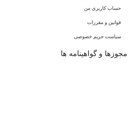
حساب کاربری من
قوانین و مقررات
سیاست حریم خصوصی
مجوزها و گواهینامه ها
فروشگاه آنلاین حوله آتنا
حوله آتنا مفتخر است اعلام نماید که کلیه محصولات چاپی
تولیدی این شرکت قابلیت عدم رنگ دهی حتی در نقطه
جوش را دارا می باشند. ضمنا با توجه به نوع تکنولوژی مورد
استفاده هیچگونه بوی حلال یا محدودیت طرح یا رنگ جهت
اجرای طرح های درخواستی وجود ندارد که از دیگر مزیت