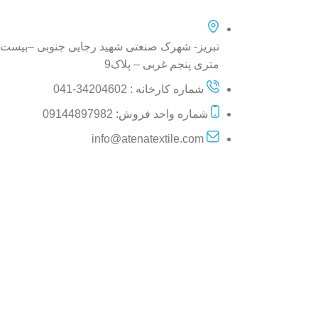
تبریز- شهرک صنعتی شهید رجایی جنوبی –بیست
متری پنجم غربی – پلاک9
شماره کارخانه : 34204602-041
شماره واحد فروش: 09144897982
info@atenatextile.com
فروشگاه آنلاین حوله آتنا
حوله آتنا مفتخر است اعلام نماید که کلیه محصولا