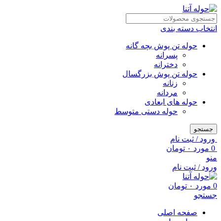
انتخاب دسته بندی
حوله تن پوش بچه گانه
پسرانه
دخترانه
حوله تن پوش بزرگسال
زنانه
مردانه
حوله های ابعادی
حوله دستی متوسط
جستجو
ورود / ثبت نام
0
مورد
۰
تومان
منو
ورود / ثبت نام
0
مورد
۰
تومان
جستجو
صفحه اصلی