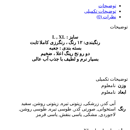
توضیحات
توضیحات تکمیلی
نظرات (0)
توضیحات
سایز : L , XL
رنگبندی: ۱۲ رنگ ، رنگرزی کاملا ثابت
بسته بندی : جعبه
دو رو نخ رینگ اعلا ، ضخیم
بسیار نرم و لطیف با جذب آب عالی
توضیحات تکمیلی
وزن
نامعلوم
ابعاد
نامعلوم
آبی کدر, زرشکی, زیتونی تیره, زیتونی روشن, سفید
رنگ
استخوانی, صورتی کدر, طوسی تیره, طوسی روشن,
لاجوردی, مشکی, یاسی بنفش, یاسی قرمز