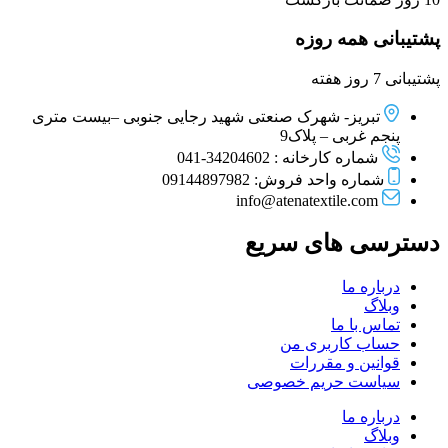
پشتیبانی همه روزه
پشتیبانی 7 روز هفته
تبریز- شهرک صنعتی شهید رجایی جنوبی –بیست متری
پنجم غربی – پلاک9
شماره کارخانه : 34204602-041
شماره واحد فروش: 09144897982
info@atenatextile.com
دسترسی های سریع
درباره ما
وبلاگ
تماس با ما
حساب کاربری من
قوانین و مقررات
سیاست حریم خصوصی
درباره ما
وبلاگ